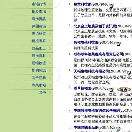
1
.
市場行情
農業科技網
(2005/10/03)
我場地理位置優越，交通更是四通八達
批發市場
孔子故里曲阜，是國內外客商前來發
農漁資訊
獻！
2
.
北京金土地農業種子資訊網
(2005/04
休閒農漁
北京金土地農業技術研究所，地處中
學術研究
公司主要從事：蔬菜、牧草、草坪
種植養殖
3
.
特種養殖科技園
(2005/04/19)
特種養殖科技園
食品加工
4
.
成都蓉科油菜種業有限責任公司
(2003
農漁資材
是由原"成都市雜交油菜聯合體"按
運輸物流
菜一代種為主要經營產品的專業性種
期刊雜誌
5
.
天福生物科技有限公司
(2003/07/28)
杭州蕭山天福生物科技有限公司是浙
電子商務
工、貿一體化經營企業。
專業網站
6
.
香草植物園
(2003/07/22)
其他
以鮮切花、盆栽花卉、盆景、綠化苗
自身優勢整合上游供應商和下游經銷
服務，並以此推動園藝產業的發展
7
.
中國特種養殖貨源信息傳播網
(2003/07
是專門服務特種養殖產品及其相關產
和中國佳友鴿業產業化管理委員會
8
.
中國野味食品網
(2003/04/28)