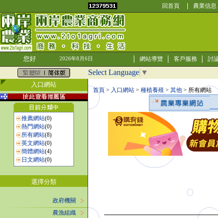
回首頁
農業信息
您好
網站導覽
客戶服務
討
2026年8月6日
Select Language
▼
入口網站
首頁
>
入口網站
>
種植養殖
>
其他
> 所有網站
推薦網站
(0)
熱門網站
(0)
所有網站
(8)
英文網站
(0)
簡體網站
(4)
日文網站
(0)
選擇分類
政府機關
農漁組織