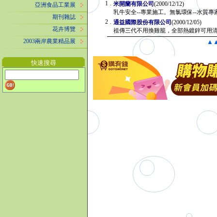
1
.
米開蘭有限公司
(2000/12/12)
亞洲食品工業展
乳牛安全--專業施工。無氯環保--水質
期刊雜誌
2
.
通益國際股份有限公司
(2000/12/05)
花卉博覽
祖傳三代不用換雞籠，全部熱鍍鋅可
2003兩岸農業精品展
▲
快速搜尋