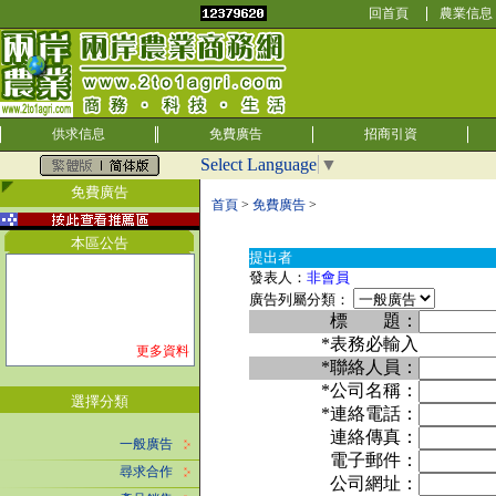
回首頁
農業信息
供求信息
免費廣告
招商引資
Select Language
▼
免費廣告
首頁
>
免費廣告
>
本區公告
提出者
發表人：
非會員
廣告列屬分類：
標 題：
*表務必輸入
更多資料
*聯絡人員：
*公司名稱：
選擇分類
*連絡電話：
連絡傳真：
一般廣告
電子郵件：
尋求合作
公司網址：