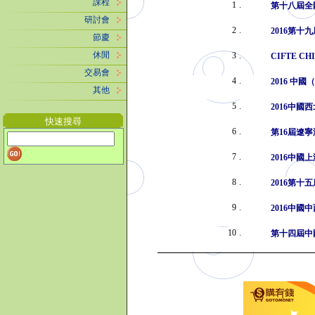
課程
1
.
第十八屆全
研討會
2
.
2016第十
節慶
休閒
3
.
CIFTE C
交易會
4
.
2016 中
其他
5
.
2016中
快速搜尋
6
.
第16屆遼
7
.
2016中
8
.
2016第
9
.
2016中
10
.
第十四屆中