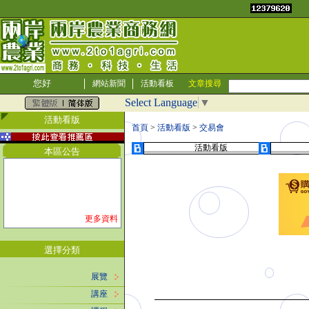
您好
網站新聞
活動看板
文章搜尋
Select Language
▼
活動看版
首頁
>
活動看版
>
交易會
活動看版
本區公告
更多資料
選擇分類
展覽
講座