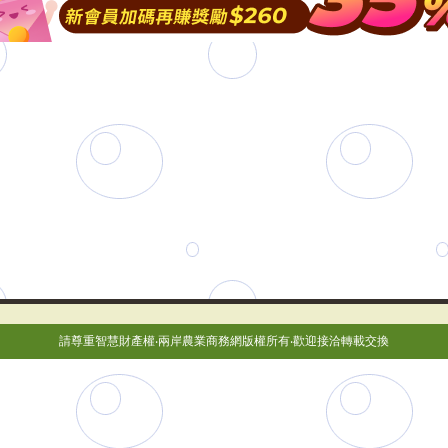
請尊重智慧財產權‧兩岸農業商務網版權所有‧歡迎接洽轉載交換