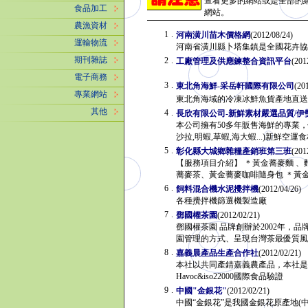
查看更多的網站或是全部的
食品加工
網站。
農漁資材
1
.
河南潢川苗木價格網
(2012/08/24)
運輸物流
河南省潢川縣卜塔集鎮是全國花卉
期刊雜誌
2
.
工廠管理及供應鍊整合資訊平台
(20
電子商務
3
.
東北角海鮮-采岳軒國際有限公司
(20
專業網站
東北角海域的冷凍冰鮮魚貨產地直送 
其他
4
.
長欣有限公司-新鮮素材嚴選品質/伊
本公司擁有50多年販售海鮮的專業，
沙拉,明蝦,草蝦,海大蝦...)新
5
.
彰化縣大城鄉雜糧產銷班第三班
(20
【服務項目介紹】 ＊黃金蕎麥麵 
蕎麥茶、黃金蕎麥咖啡隨身包 ＊
6
.
飼料混合機水泥攪拌機
(2012/04/26
各種攪拌機篩選機製造廠
7
.
鄧國權茶園
(2012/02/21)
鄧國權茶園 品牌創辦於2002年
園管理的方式、呈現台灣茶最優質
8
.
嘉義晨產品生產合作社
(2012/02/21
本社以共同產錆嘉義農產品，本社
Havoc&iso22000國際食品驗證
9
.
中國"金銀花"
(2012/02/21)
中國“金銀花”是我國金銀花原產地(