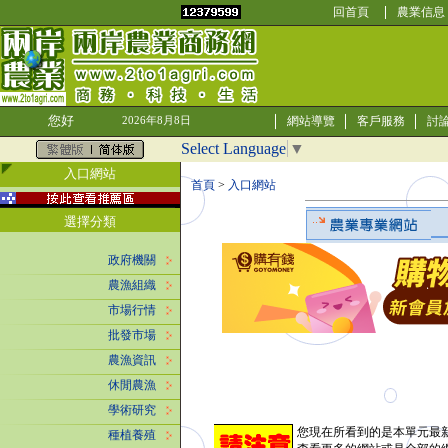
回首頁
農業信息
您好
網站導覽
客戶服務
討
2026年8月8日
Select Language
▼
入口網站
首頁
>
入口網站
選擇分類
政府機關
農漁組織
市場行情
批發市場
農漁資訊
休閒農漁
學術研究
您現在所看到的是本單元最
種植養殖