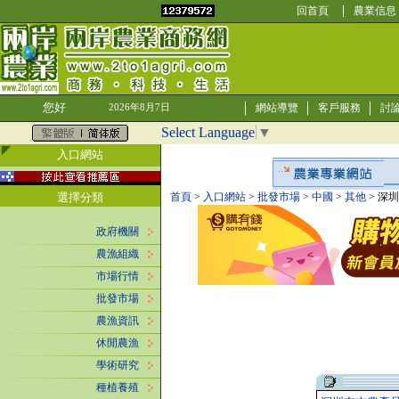
回首頁
農業信息
您好
網站導覽
客戶服務
討
2026年8月7日
Select Language
▼
入口網站
選擇分類
首頁
>
入口網站
>
批發市場
>
中國
>
其他
> 深
政府機關
農漁組織
市場行情
批發市場
農漁資訊
休閒農漁
學術研究
種植養殖