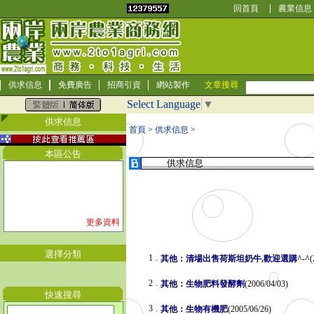
回首頁
農業信息
供求信息
免費廣告
招商引資
網站製作
文章搜尋
Select Language
▼
供求信息
首頁
>
供求信息
>
本區公告
供求信息
更多資料
選擇分類
1
.
其他：清場出售荷斯坦奶牛,歡迎選購^-^
(
2
.
其他：生物肥料發酵劑
(2006/04/03)
快速搜尋
3
.
其他：生物有機肥
(2005/06/26)