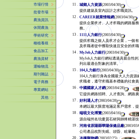
11
.
市場行情
城鄉人力資源
(2003/04/30)
提供建築及室內設計之求職資訊。
批發市場
12
.
CAREER就業情報網
(2003/04/30)
農漁資訊
提供企業求才、人才求職的網路服務
休閒農漁
務。
13
.
1111人力銀行
(2003/04/30)
學術研究
提供求職之個人及求才企業，一個有
種植養殖
及求職者從中獲取快速且安全的求
食品加工
14
.
MyJob人力銀行
(2003/04/30)
MyJob人力銀行網站透過具親合
農漁資材
列出最適合對象的清單。
運輸物流
15
.
104人力銀行
(2003/04/30)
期刊雜誌
104人力銀行身為全國最大人力資
求職者，遵守求職基本禮儀的社會
電子商務
16
.
中國國家人才網
(2003/04/28)
專業網站
它提供網路招聘、人才查詢、網路
其他
17
.
好利通人才
(2003/04/28)
本網以最大限度地滿足客戶需求，
18
.
端硯文化博覽
(2003/04/16)
源自端州名坑優質石材與師傅精湛
19
.
河南省原陽縣華陽保健品廠
(2003/03/
公司產品枕對失眠、頭昏、眩暈癥
20
.
冰橋寵物網
(2003/02/25)