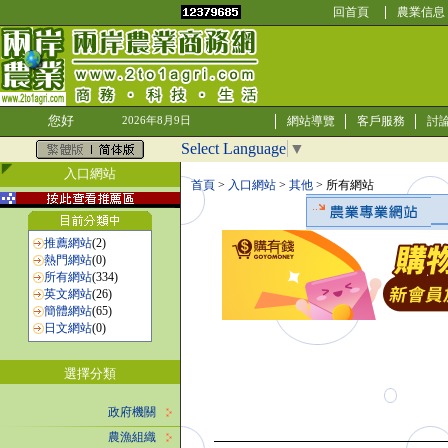
回首頁
農業信息
您好
網站導覽
客戶服務
討
2026年8月9日
Select Language
▼
入口網站
首頁
>
入口網站
>
其他
> 所有網站
推薦網站
(2)
熱門網站
(0)
所有網站
(334)
英文網站
(26)
簡體網站
(65)
日文網站
(0)
選擇分類
政府機關
農漁組織