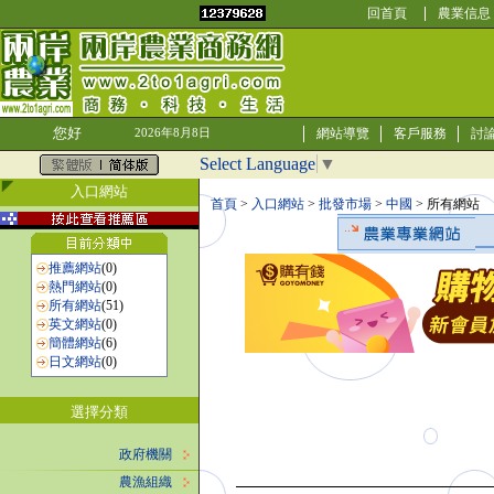
回首頁
農業信息
您好
網站導覽
客戶服務
討
2026年8月8日
Select Language
▼
入口網站
首頁
>
入口網站
>
批發市場
>
中國
> 所有網站
推薦網站
(0)
熱門網站
(0)
所有網站
(51)
英文網站
(0)
簡體網站
(6)
日文網站
(0)
選擇分類
政府機關
農漁組織