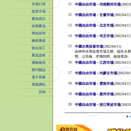
11
.
市場行情
中國自由市場－河南鄭州市場
(2002
批發市場
12
.
中國自由市場－甘肅市場
(2002/04/
農漁資訊
13
.
中國自由市場－北京市場
(2002/04/
休閒農漁
學術研究
14
.
中國自由市場－河北市場
(2002/04/
種植養殖
15
.
中國水果批發市場
(2002/04/15)
食品加工
由神州水果批發市場主辦。提供水果
農漁資材
態、公告板、求職招聘、旅遊查詢
16
.
中國自由市場－江西市場
(2002/04/
運輸物流
期刊雜誌
17
.
中國自由市場－內蒙古市場
(2002/0
電子商務
18
.
中國自由市場－雲南市場
(2002/04/
專業網站
其他
19
.
中國自由市場－貴州市場
(2002/04/
20
.
中國自由市場－浙江寧波市場
(2002
▲