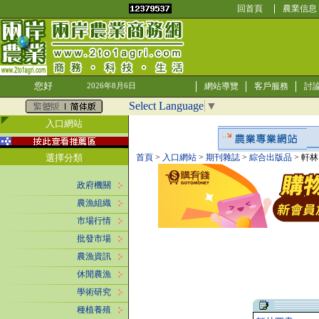
回首頁
農業信息
您好
網站導覽
客戶服務
討
2026年8月6日
Select Language
▼
入口網站
選擇分類
首頁
>
入口網站
>
期刊雜誌
>
綜合出版品
> 軒
政府機關
農漁組織
市場行情
批發市場
農漁資訊
休閒農漁
學術研究
種植養殖