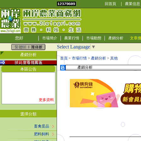
回首頁
農業信息
您好
市場簡介
農業行情
市場動態
產銷分析
文章
Select Language
▼
產銷分析
首頁
>
市場行情
>
產銷分析
>
其他
產銷分析
本區公告
更多資料
選擇分類
畜禽蛋品
肥料飼料