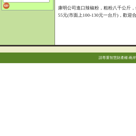
康明公司進口辣椒粉，粗粉八千公斤，
55元(市面上100-130元一台斤)，歡
請尊重智慧財產權‧兩