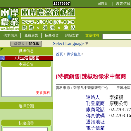
回首頁
農業信息
供求信息
免費廣告
招商引資
網站製作
文章搜尋
Select Language
▼
供求信息
首頁
>
供求信息
>
本區公告
[特價銷售]辣椒粉徵求中盤商
資料來源：張景岳中醫藥研究中心 所屬地區
更多資料
連絡人 ：
李振揚
刊登廠商：
康明公司
選擇分類
廠商電話：
02-2701-7
02-2703-1
傳真號碼：
通訊地址：
快速搜尋
電子信箱：