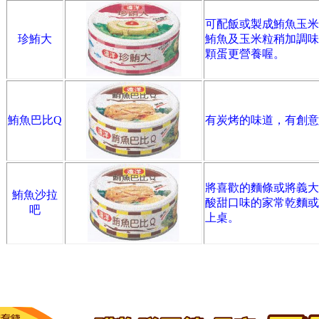
可配飯或製成鮪魚玉米
珍鮪大
鮪魚及玉米粒稍加調味
顆蛋更營養喔。
鮪魚巴比Q
有炭烤的味道，有創意
將喜歡的麵條或將義大
鮪魚沙拉
酸甜口味的家常乾麵或
吧
上桌。