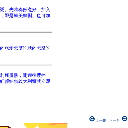
粥。先將稀飯煮好，加入
，即是鮮美鮮粥。也可加
的您愛怎麼吃就的怎麼吃
利麵燙熟，開罐後攪拌，
紅醬鮪魚義大利麵就立即
上一則
|
下一則