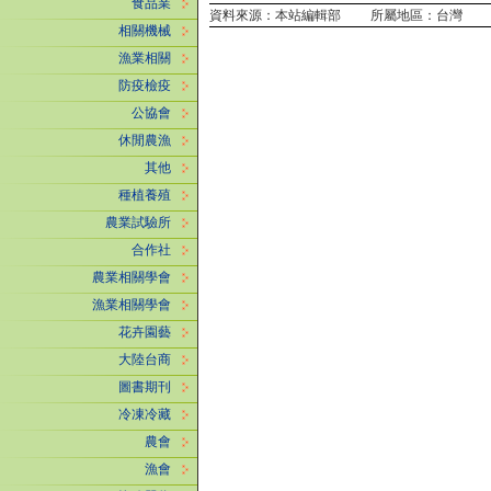
食品業
資料來源：本站編輯部 所屬地區：台灣
相關機械
漁業相關
防疫檢疫
公協會
休閒農漁
其他
種植養殖
農業試驗所
合作社
農業相關學會
漁業相關學會
花卉園藝
大陸台商
圖書期刊
冷凍冷藏
農會
漁會