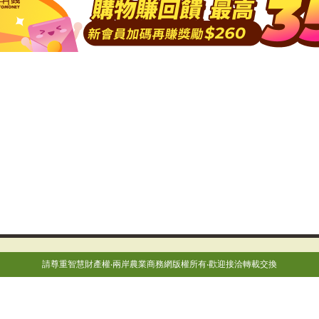
請尊重智慧財產權‧兩岸農業商務網版權所有‧歡迎接洽轉載交換