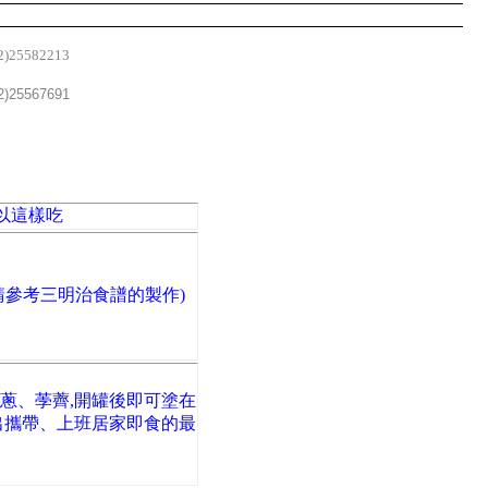
2)25582213
2)25567691
以這樣吃
請參考三明治食譜的製作)
蔥、荸薺,開罐後即可塗在
出攜帶、上班居家即食的最