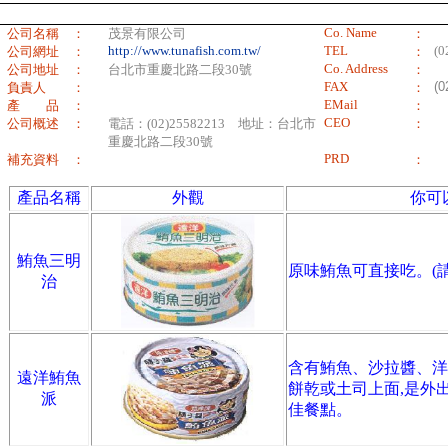
Co. Name
公司名稱 ：
茂景有限公司
：
http://www.tunafish.com.tw/
TEL
(0
公司網址 ：
：
Co. Address
公司地址 ：
台北市重慶北路二段30號
：
FAX
(0
負責人 ：
：
EMail
產 品 ：
：
CEO
公司概述 ：
電話：(02)25582213 地址：台北市
：
重慶北路二段30號
PRD
補充資料 ：
：
產品名稱
外觀
你可
鮪魚三明
原味鮪魚可直接吃。(
治
含有鮪魚、沙拉醬、洋
遠洋鮪魚
餅乾或土司上面,是外
派
佳餐點。