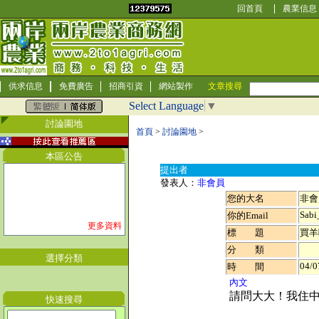
回首頁
農業信息
供求信息
免費廣告
招商引資
網站製作
文章搜尋
Select Language
▼
討論園地
首頁
>
討論園地
>
本區公告
提出者
發表人：
非會員
您的大名
非會
Sabi
你的Email
更多資料
標 題
買羊
分 類
選擇分類
04/0
時 間
內文
請問大大！我住
快速搜尋