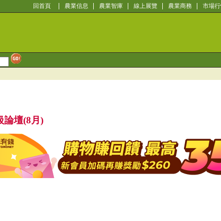
回首頁
農業信息
農業智庫
線上展覽
農業商務
市場行
論壇(8月)