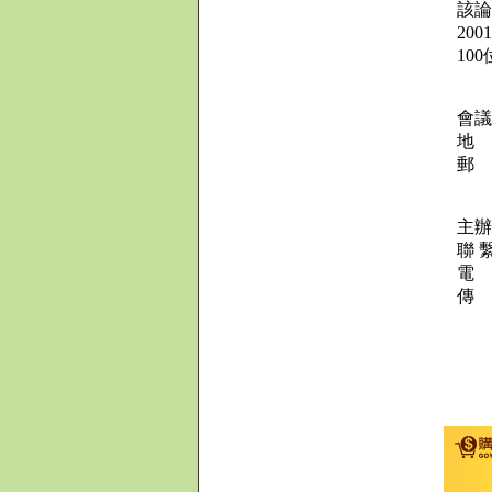
該論
20
10
會
地
郵 
主辦
聯 
電 話
傳 