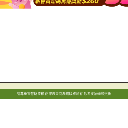
請尊重智慧財產權‧兩岸農業商務網版權所有‧歡迎接洽轉載交換