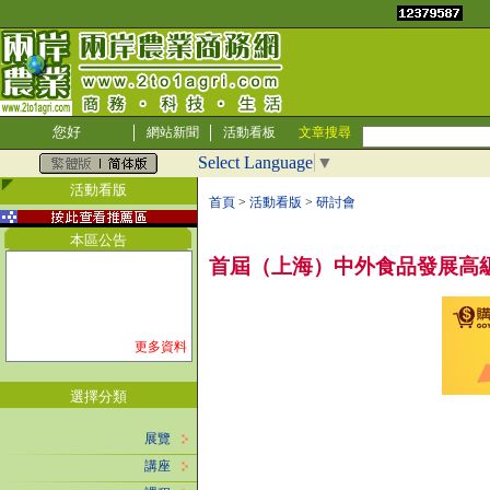
您好
網站新聞
活動看板
文章搜尋
Select Language
▼
活動看版
首頁
>
活動看版
>
研討會
本區公告
首屆（上海）中外食品發展高級
更多資料
選擇分類
展覽
講座