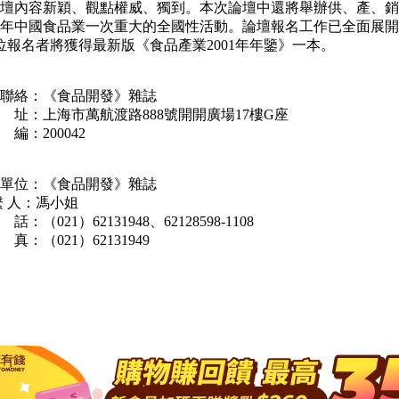
壇內容新穎、觀點權威、獨到。本次論壇中還將舉辦供、產、銷
01年中國食品業一次重大的全國性活動。論壇報名工作已全面展
0位報名者將獲得最新版《食品產業2001年年鑒》一本。
議聯絡：《食品開發》雜誌
 址：上海市萬航渡路888號開開廣場17樓G座
編：200042
單位：《食品開發》雜誌
繫 人：馮小姐
：（021）62131948、62128598-1108
真：（021）62131949