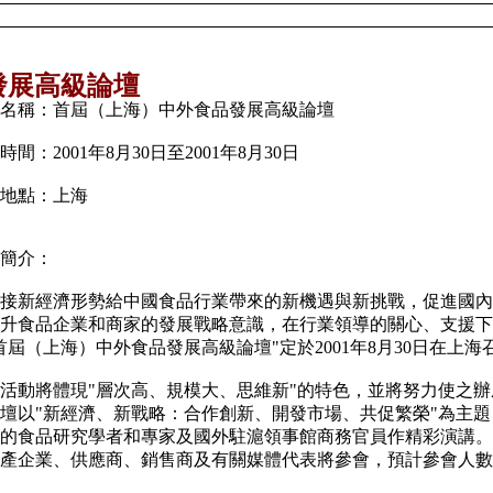
發展高級論壇
會名稱：首屆（上海）中外食品發展高級論壇
時間：2001年8月30日至2001年8月30日
地點：上海
容簡介：
接新經濟形勢給中國食品行業帶來的新機遇與新挑戰，促進國內
升食品企業和商家的發展戰略意識，在行業領導的關心、支援下
首屆（上海）中外食品發展高級論壇"定於2001年8月30日在上海
活動將體現"層次高、規模大、思維新"的特色，並將努力使之辦
壇以"新經濟、新戰略：合作創新、開發市場、共促繁榮"為主
的食品研究學者和專家及國外駐滬領事館商務官員作精彩演講。
產企業、供應商、銷售商及有關媒體代表將參會，預計參會人數將