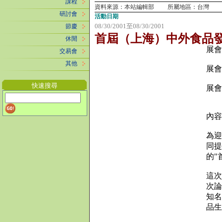
課程
資料來源：本站編輯部 所屬地區：台灣
研討會
活動日期
08/30/2001
至
08/30/2001
節慶
首屆（上海）中外食品
休閒
展
交易會
其他
展會
快速搜尋
展會
內
為迎
同提
的"
這次
次論
知名
品生