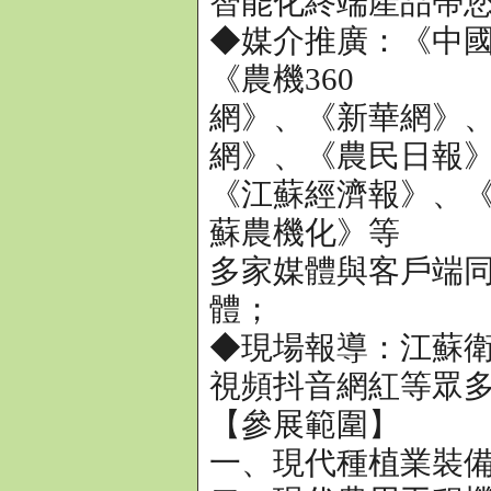
智能化終端產品帶
◆媒介推廣：《中
《農機360
網》、《新華網》
網》、《農民日報
《江蘇經濟報》、
蘇農機化》等
多家媒體與客戶端同
體；
◆現場報導：江蘇
視頻抖音網紅等眾
【參展範圍】
一、現代種植業裝