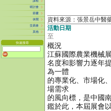
課程
研討會
節慶
資料來源：張景岳中醫
休閒
交易會
活動日期
其他
至
快速搜尋
概況
江蘇國際農業機械展
名度和影響力逐年
為一體
的專業化、市場化
場需求
的風向標，是中國
鑑於此，本屆展會以