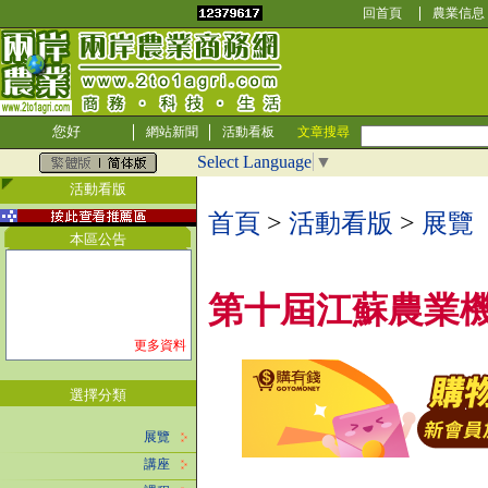
回首頁
農業信息
您好
網站新聞
活動看板
文章搜尋
Select Language
▼
活動看版
首頁
>
活動看版
>
展覽
本區公告
第十屆江蘇農業
更多資料
選擇分類
展覽
講座