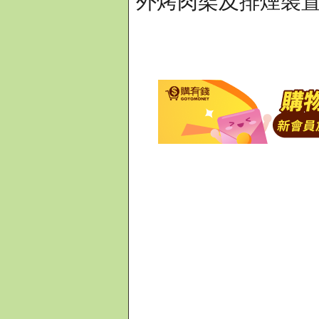
外烤肉架及排煙裝