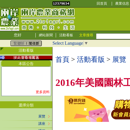
回首頁
農業信息
您好
網站新聞
活動看板
文章搜尋
Select Language
▼
活動看版
首頁
>
活動看版
>
展覽
本區公告
2016年美國​​
更多資料
選擇分類
展覽
講座