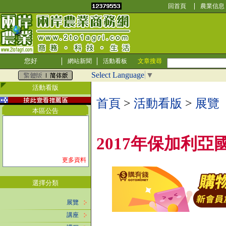
回首頁
農業信息
您好
網站新聞
活動看板
文章搜尋
Select Language
▼
活動看版
首頁
>
活動看版
>
展覽
本區公告
2017年保加利亞
更多資料
選擇分類
展覽
講座