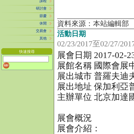
課程
研討會
節慶
資料來源：本站編輯部
休閒
交易會
活動日期
其他
02/23/2017
至
02/27/201
快速搜尋
展會日期 2017-02-23
展館名稱 國際會展
展出城市 普羅夫迪
展出地址 保加利亞
主辦單位 北京加達
展會概況
展會介紹：