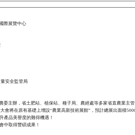
瀋陽國際展覽中心
館
質量安全監管局
省農委主辦，省土肥站、植保站、種子局、農經處等多家省直農業主
2016年大會將在原有基礎上增設“農業高新技術展館”，預計總展出面積
升產品美譽度的難得機遇！
會中取得豐碩成果！