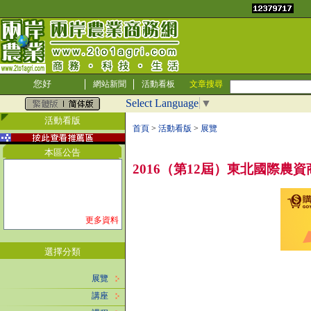
您好
網站新聞
活動看板
文章搜尋
Select Language
▼
活動看版
首頁
>
活動看版
>
展覽
本區公告
2016（第12屆）東北國際農
更多資料
選擇分類
展覽
講座