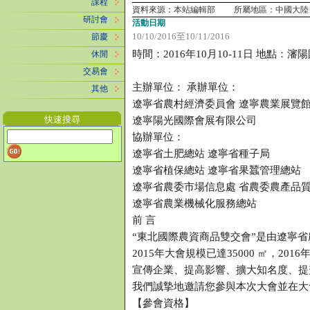
課程
資料來源：本站編輯部 所屬地區：中國大陸
研討會
活動日期
10/10/2016
至
10/11/2016
節慶
時間：2016年10月10-11日 地點：
休閒
交易會
主辦單位： 承辦單位：
其他
遼寧省農村經濟委員會 遼寧農業展覽
快速搜尋
遼寧陽光國際會展有限公司
協辦單位：
遼寧省土肥總站 遼寧省種子局
遼寧省植保總站 遼寧省果蠶管理總站
遼寧省農委市場信息處 省農委農產品
遼寧省農業機械化服務總站
前 言
“東北國際農資商品雙交會”是由遼寧
2015年大會規模已達35000 ㎡，
宣傳企業、提高影響、擴大知名度、提
我們誠摯地邀請您參與本次大會並在大
【參會資格】